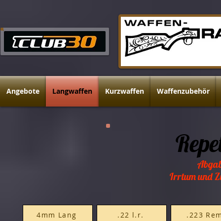
Angebote
Langwaffen
Kurzwaffen
Waffenzubehör
Repe
Abgab
Irrtum und Z
4mm Lang
.22 l.r.
.223 Re