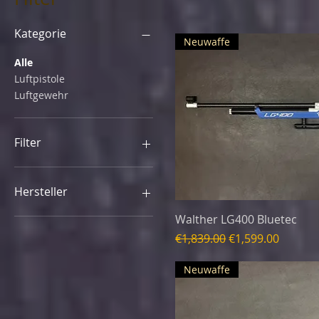
Kategorie
Neuwaffe
Alle
Luftpistole
Luftgewehr
Filter
Neuwaffe
Hersteller
Walther LG400 Bluetec
Hämmerli
Carl Walther
Standardpreis
Sale-Preis
€1,839.00
€1,599.00
Steyr Sport
Neuwaffe