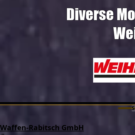
Diverse Mo
We
S
Waffen-Rabitsch GmbH