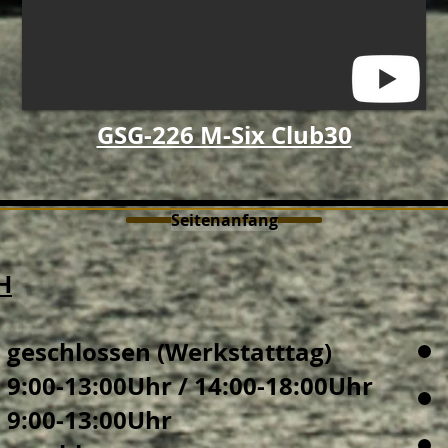
GSG-226 M-Six Club30
Seitenanfang
H
geschlossen (Werkstatttag)
9:00-13:00Uhr / 14:00-18:00Uhr
9:00-13:00Uhr