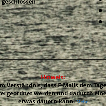
geschlossen
_____________________________________________
Hinweis:
um Verständnis, dass E-Mails dem Ta
tergeordnet werden und dadurch eine
etwas dauern kann.
Meh
r