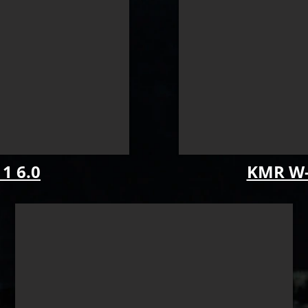
1 6.0
KMR W-