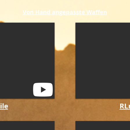
Von Hand angepasste Waffen
ile
RL