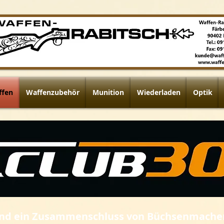
ffen
Waffenzubehör
Munition
Wiederladen
Optik
ind ein Zusammenschluss von Büchsenmache