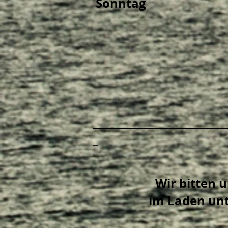
Sonntag
__________________________
_
Wir bitten 
im Laden un